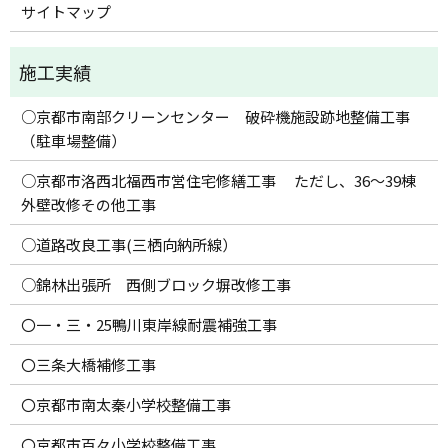
サイトマップ
○京都市南部クリーンセンター 破砕機施設跡地整備工事
（駐車場整備）
○京都市洛西北福西市営住宅修繕工事 ただし、36～39棟
外壁改修その他工事
○道路改良工事(三栖向納所線）
○錦林出張所 西側ブロック塀改修工事
〇一・三・25鴨川東岸線耐震補強工事
〇三条大橋補修工事
〇京都市南太秦小学校整備工事
〇京都市百々小学校整備工事