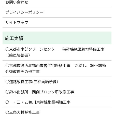
お問い合わせ
プライバシーポリシー
サイトマップ
○京都市南部クリーンセンター 破砕機施設跡地整備工事
（駐車場整備）
○京都市洛西北福西市営住宅修繕工事 ただし、36～39棟
外壁改修その他工事
○道路改良工事(三栖向納所線）
○錦林出張所 西側ブロック塀改修工事
〇一・三・25鴨川東岸線耐震補強工事
〇三条大橋補修工事